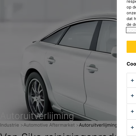
resp
op d
onze
dat 
de d
COO
Coo
Autoruitverlijming
Industrie
Automotive Aftermarket
Autoruitverlijming