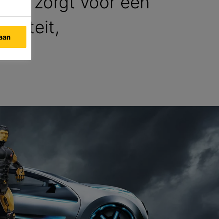
Sika zorgt voor een
waliteit,
taan