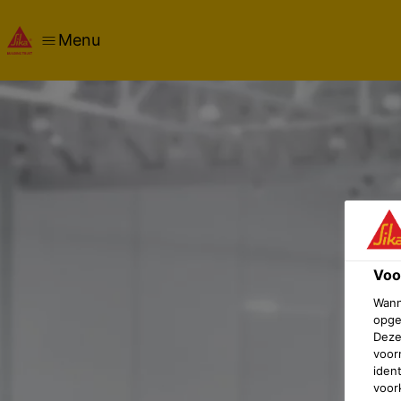
Menu
Voo
Wann
opge
Deze
voor
iden
voor