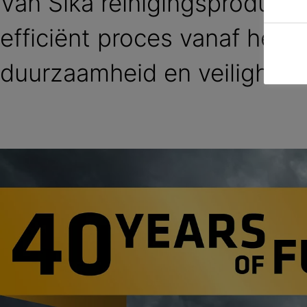
Van Sika reinigingsproducte
efficiënt proces vanaf het be
duurzaamheid en veiligheid