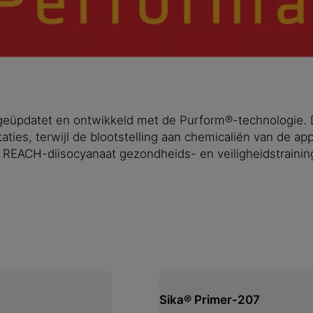
g
rs geüpdatet en ontwikkeld met de Purform®-technologie.
es, terwijl de blootstelling aan chemicaliën van de ap
de REACH-diisocyanaat gezondheids- en veiligheidstrainin
Sika® Primer-207