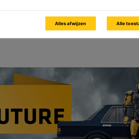
n tot hoogwaardige lijmen, 
gin. Sika levert prestatie, k
Alles afwijzen
Alle toes
.