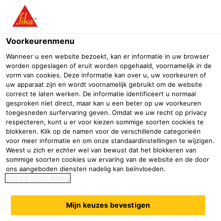
Menu
Voorkeurenmenu
Wanneer u een website bezoekt, kan er informatie in uw browser
worden opgeslagen of eruit worden opgehaald, voornamelijk in de
vorm van cookies. Deze informatie kan over u, uw voorkeuren of
uw apparaat zijn en wordt voornamelijk gebruikt om de website
correct te laten werken. De informatie identificeert u normaal
gesproken niet direct, maar kan u een beter op uw voorkeuren
toegesneden surfervaring geven. Omdat we uw recht op privacy
respecteren, kunt u er voor kiezen sommige soorten cookies te
blokkeren. Klik op de namen voor de verschillende categorieën
Assemblage, lijmen en
voor meer informatie en om onze standaardinstellingen te wijzigen.
Weest u zich er echter wel van bewust dat het blokkeren van
afdichten
sommige soorten cookies uw ervaring van de website en de door
ons aangeboden diensten nadelig kan beïnvloeden.
Industrie
Transport
Panel Bonding Adhesives
COOKIEVERKLARING
Elastische en structurele lijmoplossingen voor
duurzame en efficiënte montage van
Mijn keuzes bevestigen
voertuigpanelen.