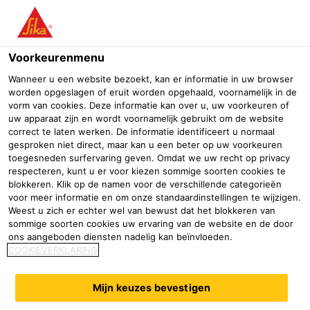
Menu
Voorkeurenmenu
Wanneer u een website bezoekt, kan er informatie in uw browser
worden opgeslagen of eruit worden opgehaald, voornamelijk in de
vorm van cookies. Deze informatie kan over u, uw voorkeuren of
uw apparaat zijn en wordt voornamelijk gebruikt om de website
correct te laten werken. De informatie identificeert u normaal
gesproken niet direct, maar kan u een beter op uw voorkeuren
toegesneden surfervaring geven. Omdat we uw recht op privacy
respecteren, kunt u er voor kiezen sommige soorten cookies te
blokkeren. Klik op de namen voor de verschillende categorieën
voor meer informatie en om onze standaardinstellingen te wijzigen.
Weest u zich er echter wel van bewust dat het blokkeren van
Brandwerend
sommige soorten cookies uw ervaring van de website en de door
ons aangeboden diensten nadelig kan beïnvloeden.
Bouw
Afdichting & verlijming
Afdichting
Brandwerend
COOKIEVERKLARING
Een greep uit assortiment
Mijn keuzes bevestigen