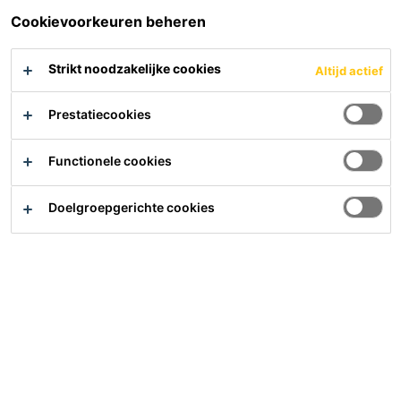
Cookievoorkeuren beheren
Hulp nodig?
Contact
Strikt noodzakelijke cookies
Altijd actief
Vind het dichtsbijzijnde verkooppunt
Meer waarde, minder impact
Prestatiecookies
Over ons
Functionele cookies
Carrière
Laatste nieuws
Doelgroepgerichte cookies
Downloads
Sika Nederland B.V.
Zonnebaan 56
3542 EG
Utrecht
Tel.:
0302410120