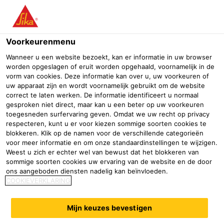
Menu
Voorkeurenmenu
Wanneer u een website bezoekt, kan er informatie in uw browser
worden opgeslagen of eruit worden opgehaald, voornamelijk in de
vorm van cookies. Deze informatie kan over u, uw voorkeuren of
uw apparaat zijn en wordt voornamelijk gebruikt om de website
correct te laten werken. De informatie identificeert u normaal
gesproken niet direct, maar kan u een beter op uw voorkeuren
toegesneden surfervaring geven. Omdat we uw recht op privacy
respecteren, kunt u er voor kiezen sommige soorten cookies te
blokkeren. Klik op de namen voor de verschillende categorieën
voor meer informatie en om onze standaardinstellingen te wijzigen.
Weest u zich er echter wel van bewust dat het blokkeren van
Productie- & Procesruimtes
sommige soorten cookies uw ervaring van de website en de door
ons aangeboden diensten nadelig kan beïnvloeden.
Bouw
Vloersystemen
Productie- & Procesruimtes
COOKIEVERKLARING
Sika vloeren in productie- en
procesruimtes
Mijn keuzes bevestigen