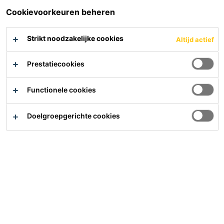
Cookievoorkeuren beheren
Strikt noodzakelijke cookies
Altijd actief
Prestatiecookies
Functionele cookies
Sikaflex®-403 Tank & Silo
Sikaflex® PRO-3 Purform®
Doelgroepgerichte cookies
Elastische tank en silo afdichtkit
Polyurethaan kit voor
op polyurethaanbasis
vloervoegen en
civieltechnische toepassingen
PDS
PDS