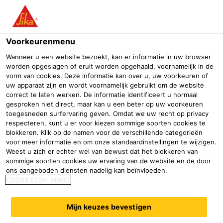
Menu
Voorkeurenmenu
Wanneer u een website bezoekt, kan er informatie in uw browser
worden opgeslagen of eruit worden opgehaald, voornamelijk in de
vorm van cookies. Deze informatie kan over u, uw voorkeuren of
uw apparaat zijn en wordt voornamelijk gebruikt om de website
correct te laten werken. De informatie identificeert u normaal
gesproken niet direct, maar kan u een beter op uw voorkeuren
toegesneden surfervaring geven. Omdat we uw recht op privacy
respecteren, kunt u er voor kiezen sommige soorten cookies te
blokkeren. Klik op de namen voor de verschillende categorieën
Agri, (bio)chemische industrie &
voor meer informatie en om onze standaardinstellingen te wijzigen.
Weest u zich er echter wel van bewust dat het blokkeren van
infra
sommige soorten cookies uw ervaring van de website en de door
ons aangeboden diensten nadelig kan beïnvloeden.
Bouw
Afdichting & verlijming
Vloersystemen
Agri, (bio)che
COOKIEVERKLARING
Een greep uit assortiment
Mijn keuzes bevestigen