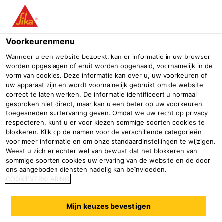
Menu
Voorkeurenmenu
Wanneer u een website bezoekt, kan er informatie in uw browser
worden opgeslagen of eruit worden opgehaald, voornamelijk in de
vorm van cookies. Deze informatie kan over u, uw voorkeuren of
Waterdichting
uw apparaat zijn en wordt voornamelijk gebruikt om de website
correct te laten werken. De informatie identificeert u normaal
gesproken niet direct, maar kan u een beter op uw voorkeuren
Professionele bouwhandel
Verfgroothandel
Waterdichting
toegesneden surfervaring geven. Omdat we uw recht op privacy
respecteren, kunt u er voor kiezen sommige soorten cookies te
blokkeren. Klik op de namen voor de verschillende categorieën
voor meer informatie en om onze standaardinstellingen te wijzigen.
Weest u zich er echter wel van bewust dat het blokkeren van
sommige soorten cookies uw ervaring van de website en de door
ons aangeboden diensten nadelig kan beïnvloeden.
COOKIEVERKLARING
Kelder binnenkant
Kelder buitenkant
Mijn keuzes bevestigen