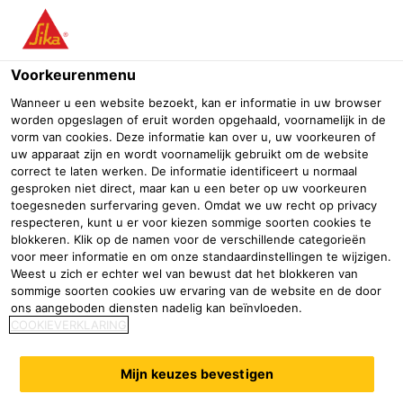
Menu
Voorkeurenmenu
Wanneer u een website bezoekt, kan er informatie in uw browser
worden opgeslagen of eruit worden opgehaald, voornamelijk in de
vorm van cookies. Deze informatie kan over u, uw voorkeuren of
Vochtige vloeren
uw apparaat zijn en wordt voornamelijk gebruikt om de website
correct te laten werken. De informatie identificeert u normaal
gesproken niet direct, maar kan u een beter op uw voorkeuren
Professionele bouwhandel
Verfgroothandel
Waterdichting
toegesneden surfervaring geven. Omdat we uw recht op privacy
respecteren, kunt u er voor kiezen sommige soorten cookies te
Een greep uit het assortiment
blokkeren. Klik op de namen voor de verschillende categorieën
voor meer informatie en om onze standaardinstellingen te wijzigen.
Weest u zich er echter wel van bewust dat het blokkeren van
sommige soorten cookies uw ervaring van de website en de door
Sika® Igolflex®-301
Sikafloor®-81 EpoCem®
ons aangeboden diensten nadelig kan beïnvloeden.
COOKIEVERKLARING
1-component elastomeer
Epoxy-cement hybride voor
bitumineus vloeibaar
zelfnivellerende gietlaag (1,5–3
Mijn keuzes bevestigen
aangebracht membraan
mm)