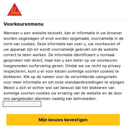
Menu
Voorkeurenmenu
Wanneer u een website bezoekt, kan er informatie in uw browser
worden opgeslagen of eruit worden opgehaald, voornamelijk in de
vorm van cookies. Deze informatie kan over u, uw voorkeuren of
uw apparaat zijn en wordt voornamelijk gebruikt om de website
correct te laten werken. De informatie identificeert u normaal
gesproken niet direct, maar kan u een beter op uw voorkeuren
toegesneden surfervaring geven. Omdat we uw recht op privacy
respecteren, kunt u er voor kiezen sommige soorten cookies te
blokkeren. Klik op de namen voor de verschillende categorieën
voor meer informatie en om onze standaardinstellingen te wijzigen.
Weest u zich er echter wel van bewust dat het blokkeren van
Industriële vloeren
sommige soorten cookies uw ervaring van de website en de door
ons aangeboden diensten nadelig kan beïnvloeden.
Bouw
Vloersystemen
Industriële vloeren
COOKIEVERKLARING
Een Sika vloer voor ieder project
Mijn keuzes bevestigen
Vloeren in industriële ruimtes hebben het zwaar te