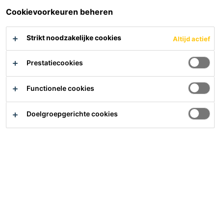
verduren. De vloeren moeten bestand zijn tegen
Cookievoorkeuren beheren
intensief gebruik, mechanische belasting, bijtende
vloeistof, hoge temperaturen en zware impact.
Strikt noodzakelijke cookies
Altijd actief
Zorg voor een veilige basis met Sika vloersystemen!
Prestatiecookies
Sika heeft vloeren voor diverse
ruimtes
Functionele cookies
Doelgroepgerichte cookies