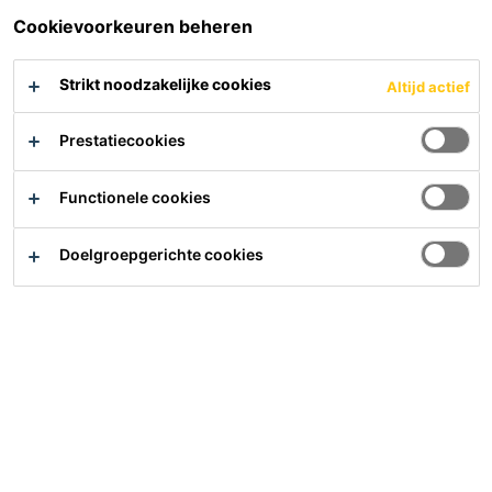
Cookievoorkeuren beheren
Strikt noodzakelijke cookies
Altijd actief
Prestatiecookies
Functionele cookies
Sikasil® C
Sikaflex®-112 Crystal
Doelgroepgerichte cookies
Clear
Transparante lijm- en
afdichtingskit
PDS