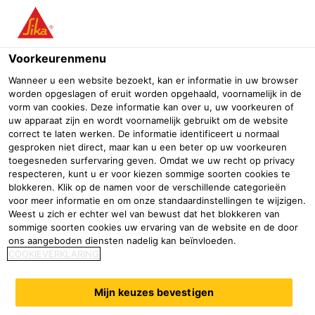
Menu
Voorkeurenmenu
Wanneer u een website bezoekt, kan er informatie in uw browser
worden opgeslagen of eruit worden opgehaald, voornamelijk in de
vorm van cookies. Deze informatie kan over u, uw voorkeuren of
uw apparaat zijn en wordt voornamelijk gebruikt om de website
correct te laten werken. De informatie identificeert u normaal
gesproken niet direct, maar kan u een beter op uw voorkeuren
toegesneden surfervaring geven. Omdat we uw recht op privacy
respecteren, kunt u er voor kiezen sommige soorten cookies te
blokkeren. Klik op de namen voor de verschillende categorieën
voor meer informatie en om onze standaardinstellingen te wijzigen.
Weest u zich er echter wel van bewust dat het blokkeren van
Sanitair & zwembaden
sommige soorten cookies uw ervaring van de website en de door
ons aangeboden diensten nadelig kan beïnvloeden.
Bouw
Afdichting & verlijming
Afdichting
Sanitair & zwemb
COOKIEVERKLARING
Een greep uit assortiment
Mijn keuzes bevestigen