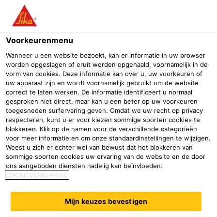
Menu
Voorkeurenmenu
Wanneer u een website bezoekt, kan er informatie in uw browser
worden opgeslagen of eruit worden opgehaald, voornamelijk in de
vorm van cookies. Deze informatie kan over u, uw voorkeuren of
Product Data Sheets & System
uw apparaat zijn en wordt voornamelijk gebruikt om de website
correct te laten werken. De informatie identificeert u normaal
Data Sheets
gesproken niet direct, maar kan u een beter op uw voorkeuren
toegesneden surfervaring geven. Omdat we uw recht op privacy
respecteren, kunt u er voor kiezen sommige soorten cookies te
Downloads
Product Data Sheets & System Data Sheets
blokkeren. Klik op de namen voor de verschillende categorieën
voor meer informatie en om onze standaardinstellingen te wijzigen.
Weest u zich er echter wel van bewust dat het blokkeren van
sommige soorten cookies uw ervaring van de website en de door
0 results found
ons aangeboden diensten nadelig kan beïnvloeden.
COOKIEVERKLARING
Select all
Mijn keuzes bevestigen