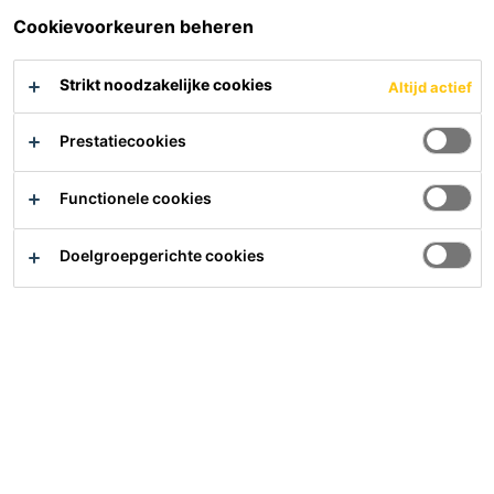
Cookievoorkeuren beheren
Strikt noodzakelijke cookies
Altijd actief
Downloads
Prestatiecookies
Functionele cookies
Contact
Doelgroepgerichte cookies
Duurzame systemen voor
waterdichting
Waterdichting is noodzakelijk om dure en onomkeerbare
schade door waterinfiltratie aan constructies te
voorkomen. Waterdichting is meestal onzichtbaar nadat
de bouw is voltooid. Iedere dag worden kelders van
gebouwen of de buitenste laag van een tunnel
blootgesteld aan intense schommelingen in