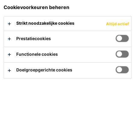
Cookievoorkeuren beheren
Strikt noodzakelijke cookies
Altijd actief
SikaMur® InjectoCream-
Sika Mix&Go®
100
Veelzijdige reparatiemortel
Prestatiecookies
Injectiegel op basis van silaan
voor de behandeling van
optrekkend vocht
Functionele cookies
PDS
PDS
Doelgroepgerichte cookies