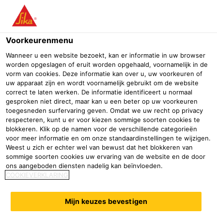
Menu
Voorkeurenmenu
Wanneer u een website bezoekt, kan er informatie in uw browser
worden opgeslagen of eruit worden opgehaald, voornamelijk in de
vorm van cookies. Deze informatie kan over u, uw voorkeuren of
Optrekkend vocht
uw apparaat zijn en wordt voornamelijk gebruikt om de website
correct te laten werken. De informatie identificeert u normaal
gesproken niet direct, maar kan u een beter op uw voorkeuren
Professionele bouwhandel
Verfgroothandel
Waterdichting
toegesneden surfervaring geven. Omdat we uw recht op privacy
respecteren, kunt u er voor kiezen sommige soorten cookies te
Een greep uit het assortiment
blokkeren. Klik op de namen voor de verschillende categorieën
voor meer informatie en om onze standaardinstellingen te wijzigen.
Weest u zich er echter wel van bewust dat het blokkeren van
sommige soorten cookies uw ervaring van de website en de door
ons aangeboden diensten nadelig kan beïnvloeden.
COOKIEVERKLARING
Mijn keuzes bevestigen