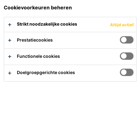
Cookievoorkeuren beheren
SikaForce®-710 L100 is een 2-componenten
polyurethaanlijm voor het lijmen van sandwichpanelen en
Strikt noodzakelijke cookies
Altijd actief
gelijksoortige constructies van verschillende materialen.
Prestatiecookies
Lange open tijd
Uitharding bij kamertemperatuur
IMO goedgekeurd
Functionele cookies
Doelgroepgerichte cookies
Product Data Sheet
Safety Data Sheet
Bekijk alle documenten
Contact
Vind een Sika dealer
Samenvatting