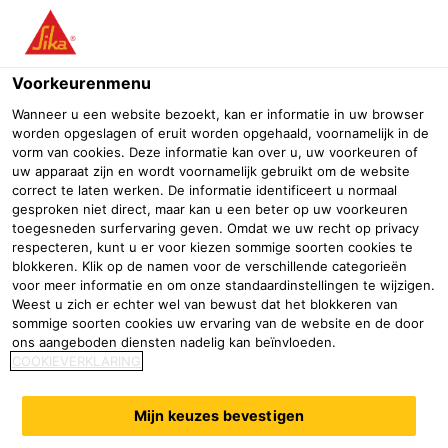
Menu
Voorkeurenmenu
Industrie
Transport
Panel Bonding Adhesives
Structurele 
Wanneer u een website bezoekt, kan er informatie in uw browser
worden opgeslagen of eruit worden opgehaald, voornamelijk in de
SikaForce®-710 L100
vorm van cookies. Deze informatie kan over u, uw voorkeuren of
uw apparaat zijn en wordt voornamelijk gebruikt om de website
2-componenten sandwichpaneel lijm met lange open tijd
correct te laten werken. De informatie identificeert u normaal
gesproken niet direct, maar kan u een beter op uw voorkeuren
toegesneden surfervaring geven. Omdat we uw recht op privacy
respecteren, kunt u er voor kiezen sommige soorten cookies te
blokkeren. Klik op de namen voor de verschillende categorieën
voor meer informatie en om onze standaardinstellingen te wijzigen.
Weest u zich er echter wel van bewust dat het blokkeren van
sommige soorten cookies uw ervaring van de website en de door
ons aangeboden diensten nadelig kan beïnvloeden.
COOKIEVERKLARING
Mijn keuzes bevestigen