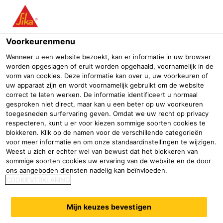
Menu
Voorkeurenmenu
Wanneer u een website bezoekt, kan er informatie in uw browser
worden opgeslagen of eruit worden opgehaald, voornamelijk in de
vorm van cookies. Deze informatie kan over u, uw voorkeuren of
uw apparaat zijn en wordt voornamelijk gebruikt om de website
correct te laten werken. De informatie identificeert u normaal
gesproken niet direct, maar kan u een beter op uw voorkeuren
toegesneden surfervaring geven. Omdat we uw recht op privacy
respecteren, kunt u er voor kiezen sommige soorten cookies te
blokkeren. Klik op de namen voor de verschillende categorieën
voor meer informatie en om onze standaardinstellingen te wijzigen.
Weest u zich er echter wel van bewust dat het blokkeren van
Zeil- en motorjachten
sommige soorten cookies uw ervaring van de website en de door
ons aangeboden diensten nadelig kan beïnvloeden.
Industrie
Marine
Zeil- en motorjachten
COOKIEVERKLARING
Elastisch en sterk zijn sleutelwoorden bij de
bouw en reparatie van boten en schepen die
Mijn keuzes bevestigen
constant worden blootgesteld aan UV-