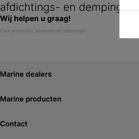
afdichtings- en dempingsop
Wij helpen u graag!
Marine dealers
Marine producten
Contact