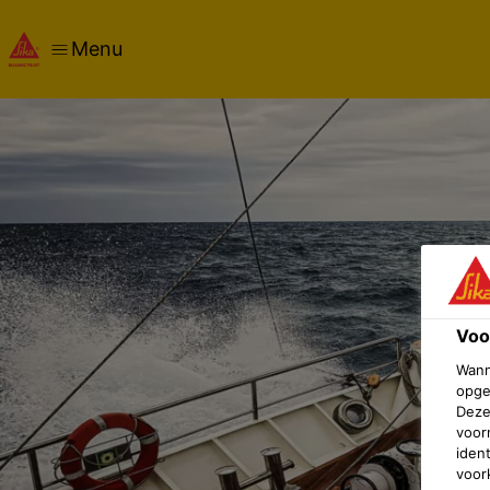
Menu
Voo
Wann
opge
Deze
voor
iden
voor