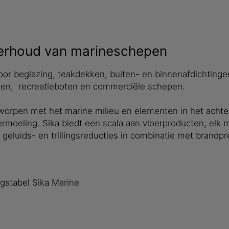
derhoud van marineschepen
voor beglazing, teakdekken, buiten- en binnenafdichting
chten, recreatieboten en commerciële schepen.
ntworpen met het marine milieu en elementen in het acht
moeiing. Sika biedt een scala aan vloerproducten, elk m
geluids- en trillingsreducties in combinatie met brandp
gstabel Sika Marine