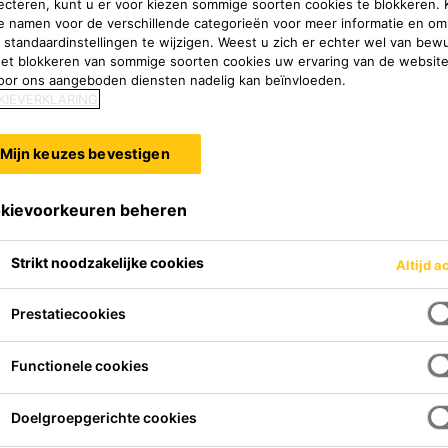
ecteren, kunt u er voor kiezen sommige soorten cookies te blokkeren. K
e namen voor de verschillende categorieën voor meer informatie en om
 standaardinstellingen te wijzigen. Weest u zich er echter wel van bew
het blokkeren van sommige soorten cookies uw ervaring van de websit
oor ons aangeboden diensten nadelig kan beïnvloeden.
KIEVERKLARING
Mijn keuzes bevestigen
kievoorkeuren beheren
Strikt noodzakelijke cookies
Altijd a
cten voor de marine-industrie
Prestatiecookies
ntwikkeling en productie van 
Functionele cookies
voor de scheepsbouwindustr
Doelgroepgerichte cookies