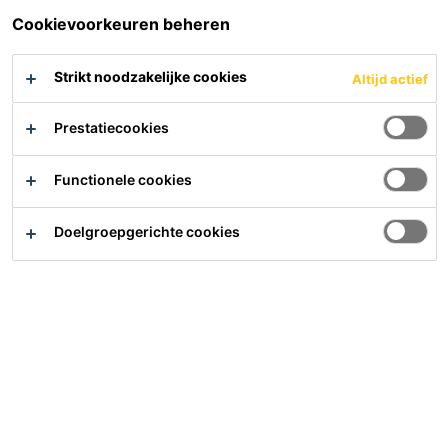
Cookievoorkeuren beheren
Strikt noodzakelijke cookies
Altijd actief
Hulp nodig?
Contact
Prestatiecookies
Vind het dichtsbijzijnde verkooppunt
Meer waarde, minder impact
Functionele cookies
Over ons
Carrière
Doelgroepgerichte cookies
Laatste nieuws
Downloads
Sika Nederland B.V.
Zonnebaan 56
3542 EG
Utrecht