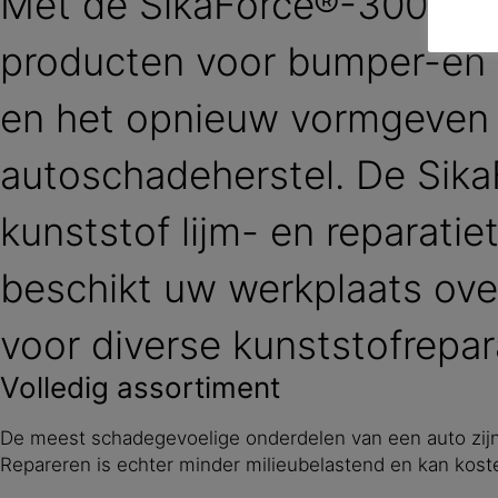
Met de SikaForce®-300 ran
producten voor bumper-en k
en het opnieuw vormgeven v
autoschadeherstel. De Sika
kunststof lijm- en reparat
beschikt uw werkplaats ov
voor diverse kunststofrepar
Volledig assortiment
De meest schadegevoelige onderdelen van een auto zij
Repareren is echter minder milieubelastend en kan kost