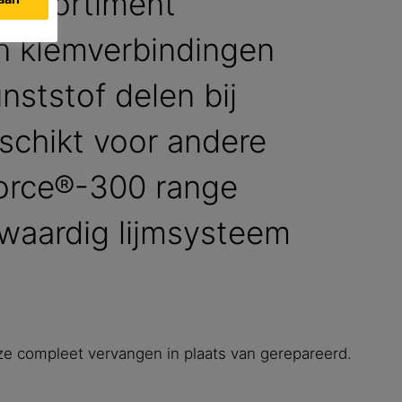
 assortiment
n klemverbindingen
ststof delen bij
schikt voor andere
Force®-300 range
waardig lijmsysteem
e compleet vervangen in plaats van gerepareerd.