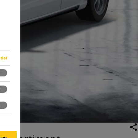
ctief
taan