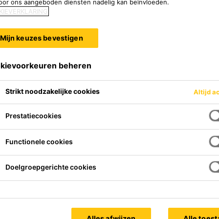
oor ons aangeboden diensten nadelig kan beïnvloeden.
KIEVERKLARING
Mijn keuzes bevestigen
kievoorkeuren beheren
Strikt noodzakelijke cookies
Altijd a
Prestatiecookies
Functionele cookies
Doelgroepgerichte cookies
Alles afwijzen
Alle toes