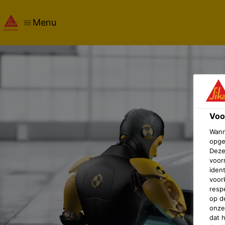
Menu
Voo
Wann
opge
Deze
voor
iden
voor
resp
op d
onze
dat 