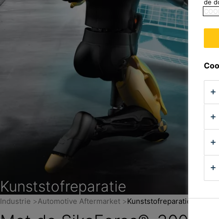
de d
COO
Coo
Kunststofreparatie
Industrie
Automotive Aftermarket
Kunststofreparatie