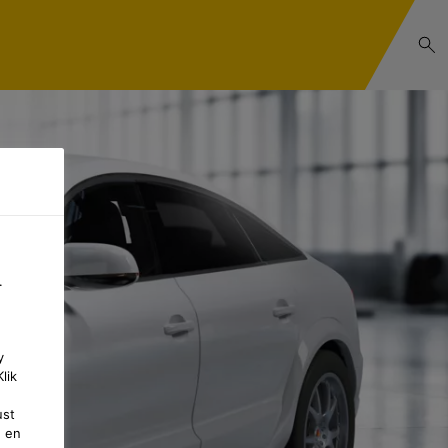
.
y
lik
ust
e en