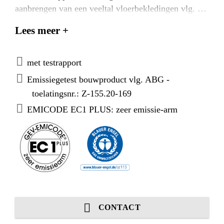
aanbrengen van een veeltal vloerbekledingen vlg. de
natte-, hecht-, contact- en double-drop-methode. Kan
Lees meer +
tot 120 minuten door warmte worden geactiveerd.
met testrapport
Emissiegetest bouwproduct vlg. ABG -
toelatingsnr.: Z-155.20-169
EMICODE EC1 PLUS: zeer emissie-arm
CONTACT