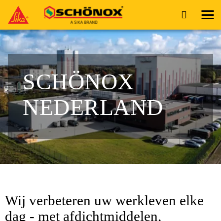
SCHÖNOX
NEDERLAND
Wij verbeteren uw werkleven elke
dag - met afdichtmiddelen,