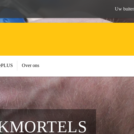
Uw buiten
cePLUS
Over ons
KMORTELS