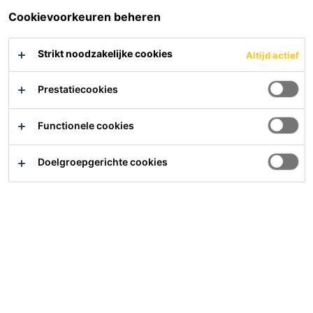
Cookievoorkeuren beheren
Sika MonoTop®-215 Hydrowall is een 1-component mortel
met HSR-cement.
Strikt noodzakelijke cookies
Altijd actief
1-component product, enkel water toevoegen
Prestatiecookies
Sulfaatbestendig
Waterdampdoorlatend
Functionele cookies
Product Data Sheet
Bekijk alle documenten
Doelgroepgerichte cookies
Contact
Vind een Sika dealer
Samenvatting
Gebruik