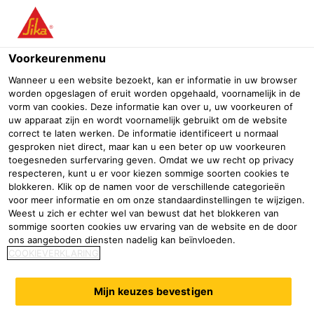
Menu
Voorkeurenmenu
Professionele bouwhandel
Bouwmaterialenhandel
Waterdic
Wanneer u een website bezoekt, kan er informatie in uw browser
worden opgeslagen of eruit worden opgehaald, voornamelijk in de
Sika MonoTop®-215 Hydrowall
vorm van cookies. Deze informatie kan over u, uw voorkeuren of
uw apparaat zijn en wordt voornamelijk gebruikt om de website
Cementpleister voor het waterdicht maken van beton en metselwerk
correct te laten werken. De informatie identificeert u normaal
gesproken niet direct, maar kan u een beter op uw voorkeuren
toegesneden surfervaring geven. Omdat we uw recht op privacy
respecteren, kunt u er voor kiezen sommige soorten cookies te
blokkeren. Klik op de namen voor de verschillende categorieën
voor meer informatie en om onze standaardinstellingen te wijzigen.
Weest u zich er echter wel van bewust dat het blokkeren van
sommige soorten cookies uw ervaring van de website en de door
ons aangeboden diensten nadelig kan beïnvloeden.
COOKIEVERKLARING
Mijn keuzes bevestigen