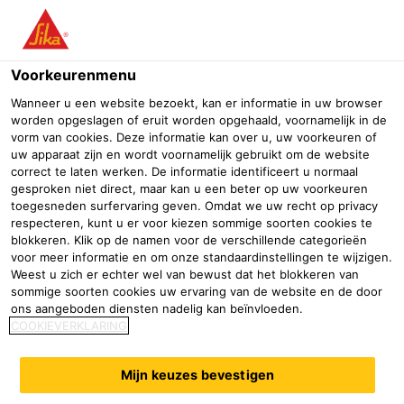
Menu
Voorkeurenmenu
Bouw
Afbouw & renovatie
Betonbescherming
Coating bui
Wanneer u een website bezoekt, kan er informatie in uw browser
worden opgeslagen of eruit worden opgehaald, voornamelijk in de
Sikalastic® M 808
vorm van cookies. Deze informatie kan over u, uw voorkeuren of
uw apparaat zijn en wordt voornamelijk gebruikt om de website
Elastisch polyurethaan membraan voor het waterdicht maken en
correct te laten werken. De informatie identificeert u normaal
beschermen van betonconstructies. Geschikt voor direct contact
gesproken niet direct, maar kan u een beter op uw voorkeuren
met drinkwater en voedingsmiddelen
toegesneden surfervaring geven. Omdat we uw recht op privacy
respecteren, kunt u er voor kiezen sommige soorten cookies te
blokkeren. Klik op de namen voor de verschillende categorieën
Sikalastic® M 808 is een tweecomponenten elastisch
voor meer informatie en om onze standaardinstellingen te wijzigen.
polyurethaanmembraan met 100% vaste stoffen en een
Weest u zich er echter wel van bewust dat het blokkeren van
hoge chemische weerstand en slijtvastheid. Goedgekeurd
sommige soorten cookies uw ervaring van de website en de door
ons aangeboden diensten nadelig kan beïnvloeden.
voor direct contact met drinkwater en voedingsmiddelen.
COOKIEVERKLARING
Kan worden aangebracht op verticale en horizontale
Mijn keuzes bevestigen
oppervlakken.
Gemakkelijk aan te brengen met roller of airless spuitapparatuur.