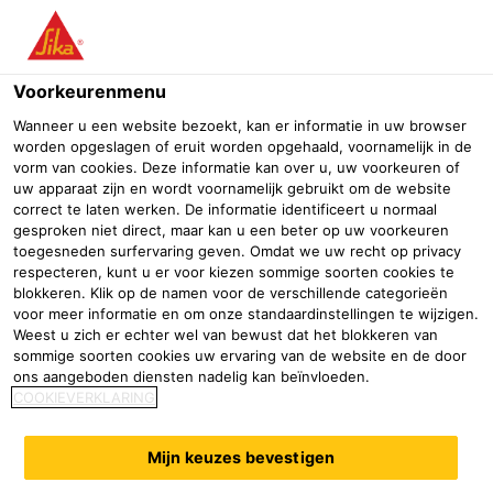
Menu
Voorkeurenmenu
Bouw
Afbouw & renovatie
Ondersabelen / aangieten
SikaG
Wanneer u een website bezoekt, kan er informatie in uw browser
worden opgeslagen of eruit worden opgehaald, voornamelijk in de
SikaGrout®-9800
vorm van cookies. Deze informatie kan over u, uw voorkeuren of
uw apparaat zijn en wordt voornamelijk gebruikt om de website
Hoge sterkte grout met nanotechnologie voor grouting van offshore
correct te laten werken. De informatie identificeert u normaal
windturbine installaties
gesproken niet direct, maar kan u een beter op uw voorkeuren
toegesneden surfervaring geven. Omdat we uw recht op privacy
respecteren, kunt u er voor kiezen sommige soorten cookies te
®
SikaGrout
-9800 is een krimpgecompenseerde,
blokkeren. Klik op de namen voor de verschillende categorieën
cementgebonden grout wat gemengd met water een
voor meer informatie en om onze standaardinstellingen te wijzigen.
Weest u zich er echter wel van bewust dat het blokkeren van
homogene, gietbare en eenvoudig te verpompengroeu
sommige soorten cookies uw ervaring van de website en de door
oplevert met exceptionele mechanische en fysische
Lees meer
ons aangeboden diensten nadelig kan beïnvloeden.
eigenschappen. De nieuwste bindmiddel technieken en
COOKIEVERKLARING
toegepaste cementgebonden nanotechnologie leveren een
Betonsterkte klasse C90/105 volgens EN206 en DIN1045
Kan worden verwerkt met een continu meng- en pomp proces.
grout op met superieure technische prestaties en
Mijn keuzes bevestigen
Typische capaciteit van ≥ 20 m³/uur per mengeenheid.
uitzonderlijke reologische eigenschappen.
Snelle ingebruikname en verwijdering van tijdelijke