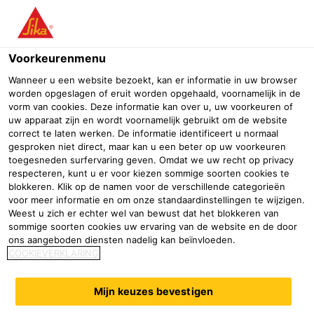
Menu
Voorkeurenmenu
Bouw
Afdichting & verlijming
Vloersystemen
Infra
Sikafl
Wanneer u een website bezoekt, kan er informatie in uw browser
worden opgeslagen of eruit worden opgehaald, voornamelijk in de
Sikaflex®-406 KC
vorm van cookies. Deze informatie kan over u, uw voorkeuren of
uw apparaat zijn en wordt voornamelijk gebruikt om de website
Hoogwaardige zelfnivellerende één component polyurethaan kit, dat
correct te laten werken. De informatie identificeert u normaal
kan worden versneld met Sikaflex®-406 KC Booster
gesproken niet direct, maar kan u een beter op uw voorkeuren
toegesneden surfervaring geven. Omdat we uw recht op privacy
respecteren, kunt u er voor kiezen sommige soorten cookies te
blokkeren. Klik op de namen voor de verschillende categorieën
voor meer informatie en om onze standaardinstellingen te wijzigen.
Weest u zich er echter wel van bewust dat het blokkeren van
sommige soorten cookies uw ervaring van de website en de door
ons aangeboden diensten nadelig kan beïnvloeden.
COOKIEVERKLARING
Mijn keuzes bevestigen