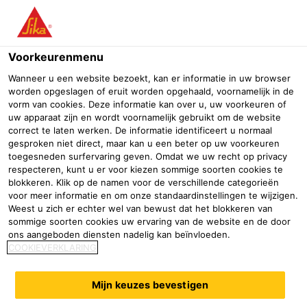
Menu
Voorkeurenmenu
Bouw
Waterdichting
Kelderafdichting
Sika Boom®-405 Wat
Wanneer u een website bezoekt, kan er informatie in uw browser
worden opgeslagen of eruit worden opgehaald, voornamelijk in de
Sika Boom®-405 Water Stop
vorm van cookies. Deze informatie kan over u, uw voorkeuren of
uw apparaat zijn en wordt voornamelijk gebruikt om de website
Snel uithardend, 2-componenten, zelf expanderend
correct te laten werken. De informatie identificeert u normaal
polyurethaanschuim voor waterdichte afdichtingen
gesproken niet direct, maar kan u een beter op uw voorkeuren
toegesneden surfervaring geven. Omdat we uw recht op privacy
respecteren, kunt u er voor kiezen sommige soorten cookies te
blokkeren. Klik op de namen voor de verschillende categorieën
voor meer informatie en om onze standaardinstellingen te wijzigen.
Weest u zich er echter wel van bewust dat het blokkeren van
sommige soorten cookies uw ervaring van de website en de door
ons aangeboden diensten nadelig kan beïnvloeden.
COOKIEVERKLARING
Mijn keuzes bevestigen