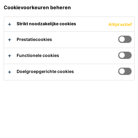
omstandigheden
Cookievoorkeuren beheren
Product Data Sheet
Bekijk alle documenten
Strikt noodzakelijke cookies
Altijd actief
Contact
Prestatiecookies
Vind een Sika dealer
Functionele cookies
Samenvatting
Doelgroepgerichte cookies
Gebruik
SikaProof® Tape A+ dient alleen door ervaren
professionals te worden verwerkt.
Afdichten en verlijmen van overlappende naden,
aansluitingen en details binnen het SikaProof® A+
systeem.