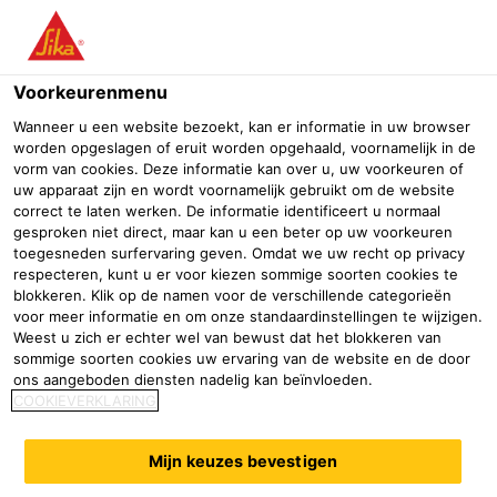
Menu
Voorkeurenmenu
Bouw
Waterdichting
Ondergronds bouwen
SikaProof® Tap
Wanneer u een website bezoekt, kan er informatie in uw browser
worden opgeslagen of eruit worden opgehaald, voornamelijk in de
SikaProof® Tape A+ N
vorm van cookies. Deze informatie kan over u, uw voorkeuren of
uw apparaat zijn en wordt voornamelijk gebruikt om de website
Zelfklevende tape voor interne naden van SikaProof® A+
correct te laten werken. De informatie identificeert u normaal
waterdichtingssysteem
gesproken niet direct, maar kan u een beter op uw voorkeuren
toegesneden surfervaring geven. Omdat we uw recht op privacy
respecteren, kunt u er voor kiezen sommige soorten cookies te
SikaProof® Tape A+ N is een zelfklevende tape op basis
blokkeren. Klik op de namen voor de verschillende categorieën
van een polyacrylaatlijm met een draagfolie en een
voor meer informatie en om onze standaardinstellingen te wijzigen.
Weest u zich er echter wel van bewust dat het blokkeren van
verwijderbare beschermfolie.
sommige soorten cookies uw ervaring van de website en de door
ons aangeboden diensten nadelig kan beïnvloeden.
Volledig en permanent verbonden met de betonconstructie
COOKIEVERKLARING
(identiek aan SikaProof® A+)
Geen laterale watermigratie tussen de betonconstructie en het
Mijn keuzes bevestigen
membraansysteem
Hoge hechting en afdichting,vooral in koude en vochtige