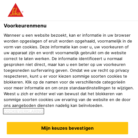
Menu
Voorkeurenmenu
Wanneer u een website bezoekt, kan er informatie in uw browser
worden opgeslagen of eruit worden opgehaald, voornamelijk in de
vorm van cookies. Deze informatie kan over u, uw voorkeuren of
uw apparaat zijn en wordt voornamelijk gebruikt om de website
correct te laten werken. De informatie identificeert u normaal
gesproken niet direct, maar kan u een beter op uw voorkeuren
toegesneden surfervaring geven. Omdat we uw recht op privacy
respecteren, kunt u er voor kiezen sommige soorten cookies te
blokkeren. Klik op de namen voor de verschillende categorieën
Feyenoord opent 'Nieuw
voor meer informatie en om onze standaardinstellingen te wijzigen.
Weest u zich er echter wel van bewust dat het blokkeren van
Varkenoord'.
sommige soorten cookies uw ervaring van de website en de door
ons aangeboden diensten nadelig kan beïnvloeden.
Sika Nederland
Feyenoord opent 'Nieuw Varkenoord'.
COOKIEVERKLARING
2020
Rotterdam
Mijn keuzes bevestigen