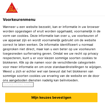
Menu
Voorkeurenmenu
Wanneer u een website bezoekt, kan er informatie in uw browser
worden opgeslagen of eruit worden opgehaald, voornamelijk in de
vorm van cookies. Deze informatie kan over u, uw voorkeuren of
uw apparaat zijn en wordt voornamelijk gebruikt om de website
correct te laten werken. De informatie identificeert u normaal
gesproken niet direct, maar kan u een beter op uw voorkeuren
toegesneden surfervaring geven. Omdat we uw recht op privacy
respecteren, kunt u er voor kiezen sommige soorten cookies te
blokkeren. Klik op de namen voor de verschillende categorieën
Structurele versterking
voor meer informatie en om onze standaardinstellingen te wijzigen.
Weest u zich er echter wel van bewust dat het blokkeren van
balkonvloeren
sommige soorten cookies uw ervaring van de website en de door
ons aangeboden diensten nadelig kan beïnvloeden.
Sika Nederland
Structurele versterking balkonvloeren
COOKIEVERKLARING
2021
Hilversum
Mijn keuzes bevestigen