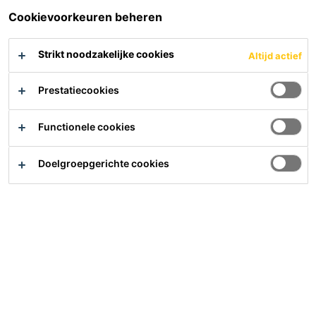
De flat aan de Karel Doormanlaan in Hilversum is in de
Cookievoorkeuren beheren
jaren vijftig gebouwd.
Strikt noodzakelijke cookies
Altijd actief
Het complex bestaat uit maisonnettewoningen met
uitkragende balkons.
Prestatiecookies
Functionele cookies
Doelgroepgerichte cookies