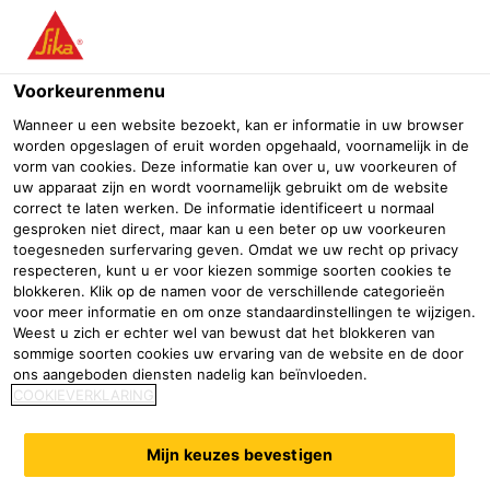
Menu
Voorkeurenmenu
Wanneer u een website bezoekt, kan er informatie in uw browser
worden opgeslagen of eruit worden opgehaald, voornamelijk in de
vorm van cookies. Deze informatie kan over u, uw voorkeuren of
Windows-producten
uw apparaat zijn en wordt voornamelijk gebruikt om de website
correct te laten werken. De informatie identificeert u normaal
gesproken niet direct, maar kan u een beter op uw voorkeuren
Industrie
Bouwcomponenten
Ramen
toegesneden surfervaring geven. Omdat we uw recht op privacy
respecteren, kunt u er voor kiezen sommige soorten cookies te
blokkeren. Klik op de namen voor de verschillende categorieën
voor meer informatie en om onze standaardinstellingen te wijzigen.
No results found
Weest u zich er echter wel van bewust dat het blokkeren van
sommige soorten cookies uw ervaring van de website en de door
ons aangeboden diensten nadelig kan beïnvloeden.
COOKIEVERKLARING
Mijn keuzes bevestigen
Hulp nodig?