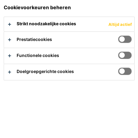
Contact
Cookievoorkeuren beheren
Vind het dichtsbijzijnde verkooppunt
Meer waarde, minder impact
Strikt noodzakelijke cookies
Altijd actief
Over ons
Prestatiecookies
Carrière
Laatste nieuws
Functionele cookies
Downloads
Doelgroepgerichte cookies
Sika Nederland B.V.
Zonnebaan 56
3542 EG
Utrecht
Tel.:
0302410120