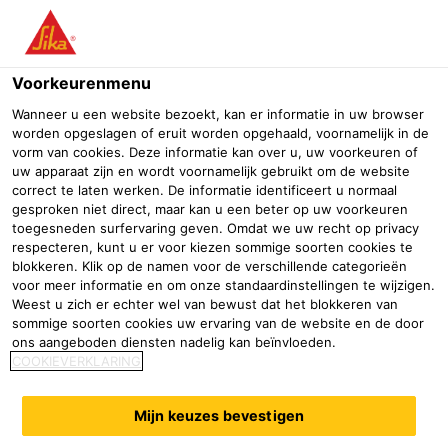
Menu
Voorkeurenmenu
Wanneer u een website bezoekt, kan er informatie in uw browser
worden opgeslagen of eruit worden opgehaald, voornamelijk in de
vorm van cookies. Deze informatie kan over u, uw voorkeuren of
uw apparaat zijn en wordt voornamelijk gebruikt om de website
correct te laten werken. De informatie identificeert u normaal
gesproken niet direct, maar kan u een beter op uw voorkeuren
toegesneden surfervaring geven. Omdat we uw recht op privacy
respecteren, kunt u er voor kiezen sommige soorten cookies te
blokkeren. Klik op de namen voor de verschillende categorieën
voor meer informatie en om onze standaardinstellingen te wijzigen.
Weest u zich er echter wel van bewust dat het blokkeren van
Productie van mallen
sommige soorten cookies uw ervaring van de website en de door
ons aangeboden diensten nadelig kan beïnvloeden.
Industrie
Duurzame energie
Windenergie
Productie van ma
COOKIEVERKLARING
Sika is de partner bij uitstek voor de
constructie van matrijzen voor het
Mijn keuzes bevestigen
productieproces van windmolenbladen,