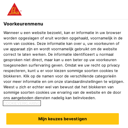
Menu
Voorkeurenmenu
Industrie
Duurzame energie
Windenergie
Stalen toren
Vo
Wanneer u een website bezoekt, kan er informatie in uw browser
worden opgeslagen of eruit worden opgehaald, voornamelijk in de
SikaForce®-818 L07
vorm van cookies. Deze informatie kan over u, uw voorkeuren of
uw apparaat zijn en wordt voornamelijk gebruikt om de website
Hoogwaardig structurele lijm met goed standvermogen
correct te laten werken. De informatie identificeert u normaal
gesproken niet direct, maar kan u een beter op uw voorkeuren
toegesneden surfervaring geven. Omdat we uw recht op privacy
SikaForce®-818 L07 is een structurele 2-componenten
respecteren, kunt u er voor kiezen sommige soorten cookies te
polyurethaanlijm, die uithardt bij kamertemperatuur. Het is
blokkeren. Klik op de namen voor de verschillende categorieën
voor meer informatie en om onze standaardinstellingen te wijzigen.
ontworpen voor het lijmen van composiet delen. De lijm
Weest u zich er echter wel van bewust dat het blokkeren van
wordt gekenmerkt door snelle uitharding en sterkte
Lees meer
sommige soorten cookies uw ervaring van de website en de door
opbouw. Niet uitgehardt heeft het een zeer goed
ons aangeboden diensten nadelig kan beïnvloeden.
Zeer goed standvermogen
standvermogen en is het goed samendrukbaar.
COOKIEVERKLARING
Korte uithardingstijd
Hoge sterkte en modulus voor structurele lijm toepassingen
Mijn keuzes bevestigen