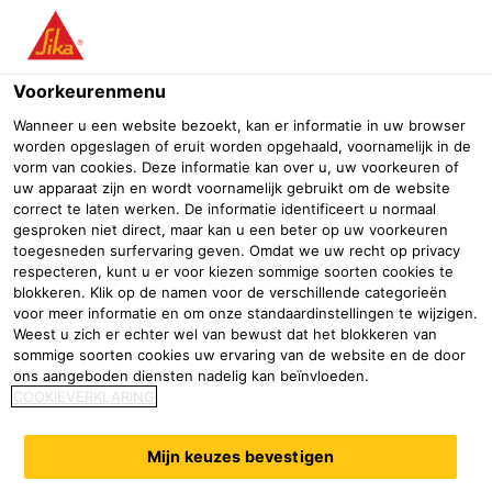
Menu
Voorkeurenmenu
Wanneer u een website bezoekt, kan er informatie in uw browser
worden opgeslagen of eruit worden opgehaald, voornamelijk in de
vorm van cookies. Deze informatie kan over u, uw voorkeuren of
Cruiseschip interieur Londen
uw apparaat zijn en wordt voornamelijk gebruikt om de website
correct te laten werken. De informatie identificeert u normaal
gesproken niet direct, maar kan u een beter op uw voorkeuren
Industrie
Evenementen
Cruiseschip interieur Londen
toegesneden surfervaring geven. Omdat we uw recht op privacy
respecteren, kunt u er voor kiezen sommige soorten cookies te
01/12/2020 - 03/12/2020
London, UK
blokkeren. Klik op de namen voor de verschillende categorieën
voor meer informatie en om onze standaardinstellingen te wijzigen.
Weest u zich er echter wel van bewust dat het blokkeren van
sommige soorten cookies uw ervaring van de website en de door
Cruise Ship Interiors Expo Europe is de belangrijkste
ons aangeboden diensten nadelig kan beïnvloeden.
COOKIEVERKLARING
vakbeurs die exclusief is gecreëerd voor de maritieme
interieurgemeenschap. Gelanceerd uit de achterkant
van de zeer succesvolle Cruise Ship Interiors Expo
Mijn keuzes bevestigen
America en met de volledige steun en steun van de