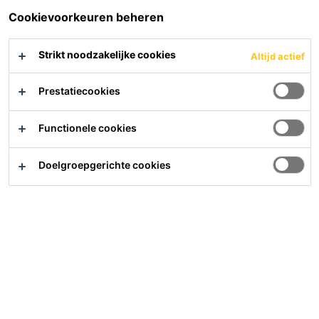
belangrijkste belanghebbenden, waaronder onze
Cookievoorkeuren beheren
Adviesraad, het evenement is de place to be als je
werkt in de interieurindustrie.
Strikt noodzakelijke cookies
Altijd actief
Meer weten?
Prestatiecookies
Functionele cookies
Doelgroepgerichte cookies
Hulp nodig?
Contact
Vind het dichtsbijzijnde verkooppunt
Meer waarde, minder impact
Over ons
Carrière
Laatste nieuws