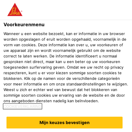
Menu
Voorkeurenmenu
Wanneer u een website bezoekt, kan er informatie in uw browser
worden opgeslagen of eruit worden opgehaald, voornamelijk in de
vorm van cookies. Deze informatie kan over u, uw voorkeuren of
Sika @ Solutrans
uw apparaat zijn en wordt voornamelijk gebruikt om de website
correct te laten werken. De informatie identificeert u normaal
gesproken niet direct, maar kan u een beter op uw voorkeuren
Industrie
Evenementen
toegesneden surfervaring geven. Omdat we uw recht op privacy
respecteren, kunt u er voor kiezen sommige soorten cookies te
19/11/2019 - 23/11/2019
Lyon, France
blokkeren. Klik op de namen voor de verschillende categorieën
voor meer informatie en om onze standaardinstellingen te wijzigen.
Weest u zich er echter wel van bewust dat het blokkeren van
sommige soorten cookies uw ervaring van de website en de door
De tweejaarlijkse International Show for Road and Urban
ons aangeboden diensten nadelig kan beïnvloeden.
COOKIEVERKLARING
Transport Solutions.
Solutrans is de plek waar innovatie en informatie in de
HGV
Mijn keuzes bevestigen
sector samenkomen, voor alle bedrijven.