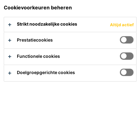
Cookievoorkeuren beheren
Bezoek ons op stand 4 M 157
Strikt noodzakelijke cookies
Altijd actief
Prestatiecookies
Functionele cookies
Hulp nodig?
Contact
Doelgroepgerichte cookies
Vind het dichtsbijzijnde verkooppunt
Meer waarde, minder impact
Over ons
Carrière
Laatste nieuws
Downloads