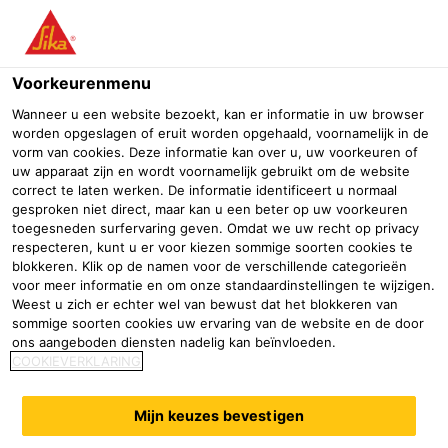
Menu
Voorkeurenmenu
Wanneer u een website bezoekt, kan er informatie in uw browser
worden opgeslagen of eruit worden opgehaald, voornamelijk in de
vorm van cookies. Deze informatie kan over u, uw voorkeuren of
uw apparaat zijn en wordt voornamelijk gebruikt om de website
correct te laten werken. De informatie identificeert u normaal
gesproken niet direct, maar kan u een beter op uw voorkeuren
toegesneden surfervaring geven. Omdat we uw recht op privacy
respecteren, kunt u er voor kiezen sommige soorten cookies te
blokkeren. Klik op de namen voor de verschillende categorieën
Zoek een PowerCure Service
voor meer informatie en om onze standaardinstellingen te wijzigen.
Weest u zich er echter wel van bewust dat het blokkeren van
Center
sommige soorten cookies uw ervaring van de website en de door
ons aangeboden diensten nadelig kan beïnvloeden.
Industrie
Featured Innovations
PowerCure Dispenser Afters
COOKIEVERKLARING
Sika werkt samen met gevestigde
Mijn keuzes bevestigen
servicecentra voor elektrische