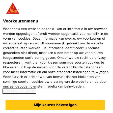
Menu
Voorkeurenmenu
Wanneer u een website bezoekt, kan er informatie in uw browser
worden opgeslagen of eruit worden opgehaald, voornamelijk in de
vorm van cookies. Deze informatie kan over u, uw voorkeuren of
Duurzamere componenten en
uw apparaat zijn en wordt voornamelijk gebruikt om de website
correct te laten werken. De informatie identificeert u normaal
voertuigen
gesproken niet direct, maar kan u een beter op uw voorkeuren
toegesneden surfervaring geven. Omdat we uw recht op privacy
respecteren, kunt u er voor kiezen sommige soorten cookies te
Industrie
Transport
Hogere duurzaamheid
blokkeren. Klik op de namen voor de verschillende categorieën
voor meer informatie en om onze standaardinstellingen te wijzigen.
Weest u zich er echter wel van bewust dat het blokkeren van
Vervoer
sommige soorten cookies uw ervaring van de website en de door
ons aangeboden diensten nadelig kan beïnvloeden.
COOKIEVERKLARING
De lijm- en coatingoplossingen van Sika helpen de
levensduur van voertuigen en onderdelen te verhogen.
Mijn keuzes bevestigen
Sikagard® undercoatings zijn het behoud van de