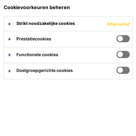
Cookievoorkeuren beheren
Sikasil® C
Sikaflex®-11 FC Purform®
Multifunctionele elastische lijm
Strikt noodzakelijke cookies
Altijd actief
en voegafdichting
PDS
Prestatiecookies
Functionele cookies
Doelgroepgerichte cookies
Sikaflex®-118 Extreme
Sikaflex®-112 Crystal
Grab
Clear