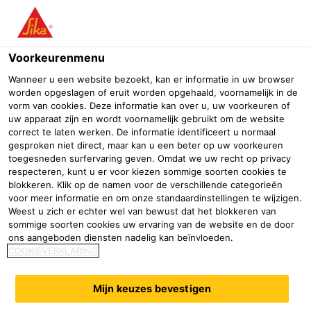
Menu
Voorkeurenmenu
Wanneer u een website bezoekt, kan er informatie in uw browser
worden opgeslagen of eruit worden opgehaald, voornamelijk in de
vorm van cookies. Deze informatie kan over u, uw voorkeuren of
Keuken
uw apparaat zijn en wordt voornamelijk gebruikt om de website
correct te laten werken. De informatie identificeert u normaal
gesproken niet direct, maar kan u een beter op uw voorkeuren
Professionele bouwhandel
Bouwmaterialenhandel
Afdichtin
toegesneden surfervaring geven. Omdat we uw recht op privacy
respecteren, kunt u er voor kiezen sommige soorten cookies te
blokkeren. Klik op de namen voor de verschillende categorieën
voor meer informatie en om onze standaardinstellingen te wijzigen.
Weest u zich er echter wel van bewust dat het blokkeren van
sommige soorten cookies uw ervaring van de website en de door
ons aangeboden diensten nadelig kan beïnvloeden.
COOKIEVERKLARING
Mijn keuzes bevestigen