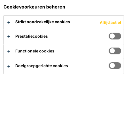
Cookievoorkeuren beheren
Strikt noodzakelijke cookies
Altijd actief
Prestatiecookies
Sikagard®-140 Pool
SikaSeal®-195
Functionele cookies
Watergedragen acrylcoating
Siliconen voegkit voor
voor zwembaden
natuursteen en zwembaden
Doelgroepgerichte cookies
PDS
PDS
Hulp nodig?