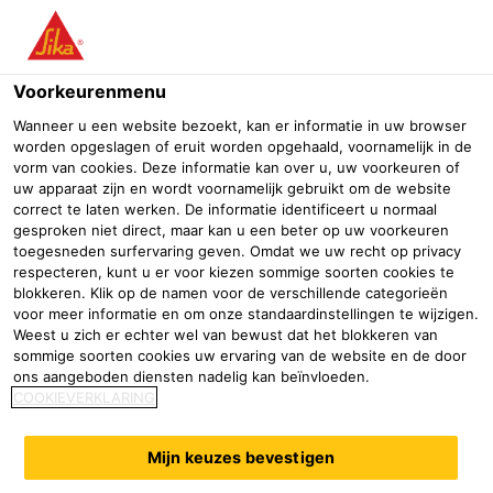
Menu
Voorkeurenmenu
Wanneer u een website bezoekt, kan er informatie in uw browser
worden opgeslagen of eruit worden opgehaald, voornamelijk in de
vorm van cookies. Deze informatie kan over u, uw voorkeuren of
Aangieten
uw apparaat zijn en wordt voornamelijk gebruikt om de website
correct te laten werken. De informatie identificeert u normaal
gesproken niet direct, maar kan u een beter op uw voorkeuren
Professionele bouwhandel
Verfgroothandel
Afbouw & renov
toegesneden surfervaring geven. Omdat we uw recht op privacy
respecteren, kunt u er voor kiezen sommige soorten cookies te
Een greep uit het assortiment
blokkeren. Klik op de namen voor de verschillende categorieën
voor meer informatie en om onze standaardinstellingen te wijzigen.
Weest u zich er echter wel van bewust dat het blokkeren van
sommige soorten cookies uw ervaring van de website en de door
Sikadur®-42+ HE Cold
SikaGrout®-312
ons aangeboden diensten nadelig kan beïnvloeden.
Climate
COOKIEVERKLARING
Hoogwaardige gietmortel op
Multifunctionele
epoxy basis voor koude
en hoogwaardige constructieve
Mijn keuzes bevestigen
klimaten
cementgebonden gietmortel