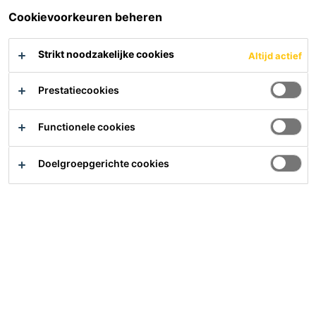
PDS
PDS
Cookievoorkeuren beheren
Strikt noodzakelijke cookies
Altijd actief
Prestatiecookies
Functionele cookies
Hulp nodig?
Contact
Doelgroepgerichte cookies
Vind het dichtsbijzijnde verkooppunt
Meer waarde, minder impact
Over ons
Carrière
Laatste nieuws
Downloads