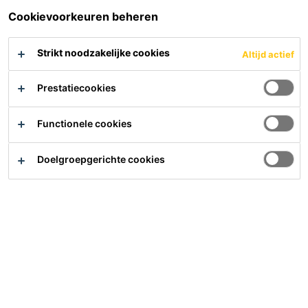
Cookievoorkeuren beheren
Strikt noodzakelijke cookies
Altijd actief
Prestatiecookies
Hulp nodig?
Contact
Functionele cookies
Vind het dichtsbijzijnde verkooppunt
Meer waarde, minder impact
Doelgroepgerichte cookies
Over ons
Carrière
Laatste nieuws
Downloads
Sika Nederland B.V.