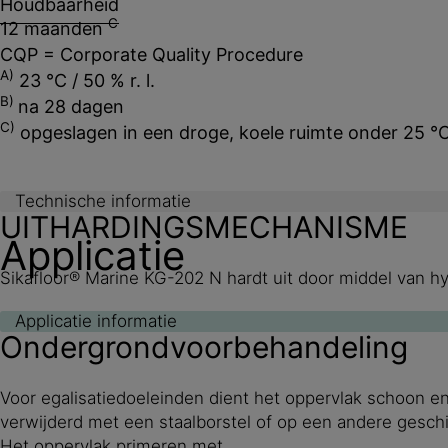
Houdbaarheid
C
12 maanden
CQP = Corporate Quality Procedure
A)
23 °C / 50 % r. l.
B)
na 28 dagen
C)
opgeslagen in een droge, koele ruimte onder 25 °
Technische informatie
UITHARDINGSMECHANISME
Applicatie
Sikafloor® Marine KG-202 N hardt uit door middel van hy
Applicatie informatie
Ondergrondvoorbehandeling
Voor egalisatiedoeleinden dient het oppervlak schoon en
verwijderd met een staalborstel of op een andere geschi
Het oppervlak primeren met