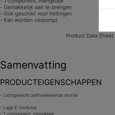
- 1-component, mengklaar
- Gemakkelijk aan te brengen
- Ook geschikt voor hellingen
- Kan worden verpompt
Product Data Sheet
Samenvatting
PRODUCTEIGENSCHAPPEN
- Lichtgewicht zelfnivellerende mortel
- Lage E-modulus
- 1-component, mengklaar