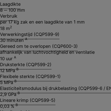
Laagdikte
8 ─ 100 mm
Verbruik
per 17 kg zak en een laagdikte van 1 mm
2
18 m
Verwerkingstijd (CQP599-9)
A
30 minuten
Gereed om te overlopen (CQP600-3)
afhankelijk van luchtvochtigheid en ventilatie
A
10 uur
Druksterkte (CQP599-2)
B
12 MPa
Flexibele sterkte (CQP599-1)
B
5 MPa
Elasticiteitsmodulus bij drukbelasting (CQP599-6 / 
B
2,9 GPa
Lineare krimp (CQP599-5)
B
0,03 %