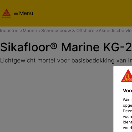
Menu
Samenvatting
Product details
Applicatie
Documente
Industrie
Marine
Scheepsbouw & Offshore
Akoestische vl
Sikafloor® Marine KG-
Lichtgewicht mortel voor basisbedekking van 
Voo
Wann
opge
Deze
voor
iden
voor