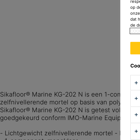
resp
op d
onze
dat 
de d
COO
Coo
Sikafloor® Marine KG-202 N is een 1-componen
zelfnivellerende mortel op basis van polymeer
Sikafloor® Marine KG-202 N is getest volgens
- Lichtgewicht zelfnivelle