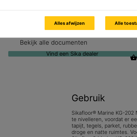
Alles afwijzen
Alle toes
Bekijk alle documenten
Vind een Sika dealer
Gebruik
Sikafloor® Marine KG-202
te nivelleren, voordat er 
tapijt, tegels, parket, rubb
droge en natte ruimtes. Vo