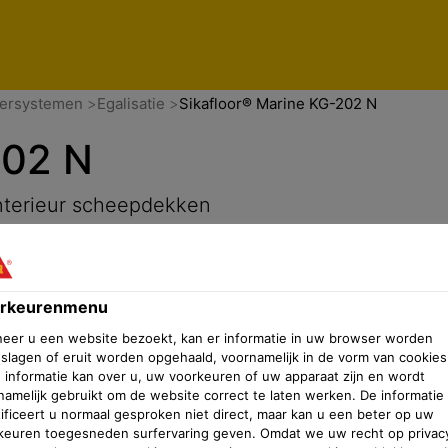
V
n
Voorkeurenmenu
oersystemen
Egalisatie
Sikafloor® Marine KG-202 N
202 N
interieur scheepdekken
rkeurenmenu
eer u een website bezoekt, kan er informatie in uw browser worden
slagen of eruit worden opgehaald, voornamelijk in de vorm van cookies
 informatie kan over u, uw voorkeuren of uw apparaat zijn en wordt
namelijk gebruikt om de website correct te laten werken. De informatie
tificeert u normaal gesproken niet direct, maar kan u een beter op uw
keuren toegesneden surfervaring geven. Omdat we uw recht op privac