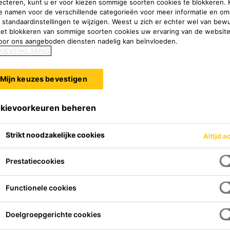
ecteren, kunt u er voor kiezen sommige soorten cookies te blokkeren. K
e namen voor de verschillende categorieën voor meer informatie en om
 standaardinstellingen te wijzigen. Weest u zich er echter wel van bew
het blokkeren van sommige soorten cookies uw ervaring van de websit
oor ons aangeboden diensten nadelig kan beïnvloeden.
KIEVERKLARING
Mijn keuzes bevestigen
kievoorkeuren beheren
Strikt noodzakelijke cookies
Altijd a
t lichtgewicht en
Prestatiecookies
-gemodificeerd cement.
 het FTP Codesysteem en
Functionele cookies
goedgekeurd conform IMO-Marine Equipment Directives.
Doelgroepgerichte cookies
rende mortel - Lage E-modulus