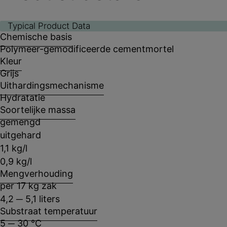
Typical Product Data
Chemische basis
Polymeer-gemodificeerde cementmortel
Kleur
Grijs
Uithardingsmechanisme
Hydratatie
Soortelijke massa
gemengd
uitgehard
1,1 kg/l
0,9 kg/l
Mengverhouding
per 17 kg zak
4,2 ─ 5,1 liters
Substraat temperatuur
5 ─ 30 °C