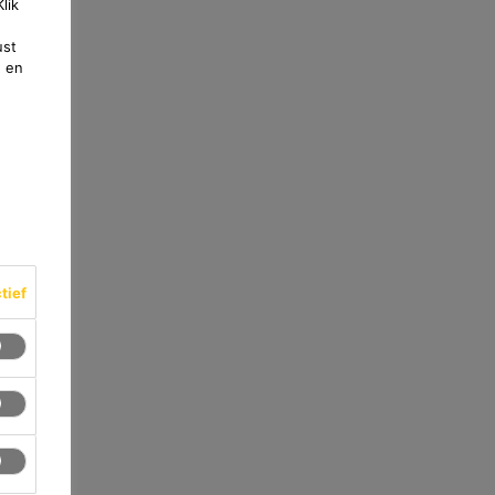
lik
ust
e en
ctief