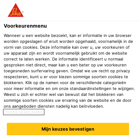
Menu
Voorkeurenmenu
Wanneer u een website bezoekt, kan er informatie in uw browser
worden opgeslagen of eruit worden opgehaald, voornamelijk in de
vorm van cookies. Deze informatie kan over u, uw voorkeuren of
Dak & goot
uw apparaat zijn en wordt voornamelijk gebruikt om de website
correct te laten werken. De informatie identificeert u normaal
gesproken niet direct, maar kan u een beter op uw voorkeuren
Professionele bouwhandel
Bouwmaterialenhandel
Waterdic
toegesneden surfervaring geven. Omdat we uw recht op privacy
respecteren, kunt u er voor kiezen sommige soorten cookies te
blokkeren. Klik op de namen voor de verschillende categorieën
voor meer informatie en om onze standaardinstellingen te wijzigen.
Weest u zich er echter wel van bewust dat het blokkeren van
sommige soorten cookies uw ervaring van de website en de door
ons aangeboden diensten nadelig kan beïnvloeden.
COOKIEVERKLARING
Mijn keuzes bevestigen