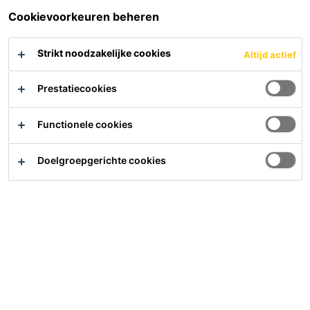
Cookievoorkeuren beheren
Sika BlackSeal®-2
Sika® Igolflex®-301
Speciale kit op bitumenbasis
1-component elastomeer
Strikt noodzakelijke cookies
Altijd actief
met bijzondere eigenschappen
bitumineus vloeibaar
aangebracht membraan
Prestatiecookies
PDS
PDS
Functionele cookies
Doelgroepgerichte cookies
Sikaflex®-11 FC Purform®
Sikaflex®-116 High Grab