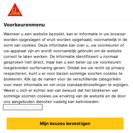
Menu
Voorkeurenmenu
Wanneer u een website bezoekt, kan er informatie in uw browser
worden opgeslagen of eruit worden opgehaald, voornamelijk in de
vorm van cookies. Deze informatie kan over u, uw voorkeuren of
Scheuren & kleine schades
uw apparaat zijn en wordt voornamelijk gebruikt om de website
correct te laten werken. De informatie identificeert u normaal
gesproken niet direct, maar kan u een beter op uw voorkeuren
Professionele bouwhandel
Verfgroothandel
Afbouw & renov
toegesneden surfervaring geven. Omdat we uw recht op privacy
respecteren, kunt u er voor kiezen sommige soorten cookies te
Een greep uit het assortiment
blokkeren. Klik op de namen voor de verschillende categorieën
voor meer informatie en om onze standaardinstellingen te wijzigen.
Weest u zich er echter wel van bewust dat het blokkeren van
sommige soorten cookies uw ervaring van de website en de door
Sikadur®-31+
Sikadur®-61
ons aangeboden diensten nadelig kan beïnvloeden.
COOKIEVERKLARING
Epoxylijm voor structurele
2-componenten flexibele
verlijming en betonreparatie
Mijn keuzes bevestigen
Epoxy-PU lijm
met laag VOS gehalte