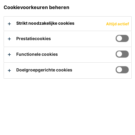
PDS
PDS
Cookievoorkeuren beheren
Strikt noodzakelijke cookies
Altijd actief
Sikadur®-52 Injection
Normal
Prestatiecookies
Epoxy injectiehars met lage
viscositeit - normale potlife
Functionele cookies
PDS
Doelgroepgerichte cookies
Hulp nodig?
Contact
Vind het dichtsbijzijnde verkooppunt