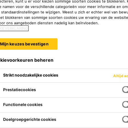
ecteren, kunt u er voor kiezen sommige soorten cookies te blokkeren. K
e namen voor de verschillende categorieën voor meer informatie en om
 standaardinstellingen te wijzigen. Weest u zich er echter wel van bew
het blokkeren van sommige soorten cookies uw ervaring van de websit
oor ons aangeboden diensten nadelig kan beïnvloeden.
KIEVERKLARING
Mijn keuzes bevestigen
kievoorkeuren beheren
Strikt noodzakelijke cookies
Altijd a
C en zelfnivellerende alifatisch
Prestatiecookies
s met lage warmtegeleiding .
Het maakt deel uit van het Sikafloor® Marine decoratieve harssysteem.
Functionele cookies
Doelgroepgerichte cookies