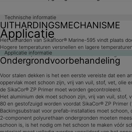
Technische informatie
UITHARDINGSMECHANISME
Applicatie
Het uitharden van Sikafloor® Marine-595 vindt plaats 
Hogere temperaturen versnellen en lagere temperaturen
Applicatie informatie
de viscositeit, wat leidt tot een betere ontluchting.
Ondergrondvoorbehandeling
Voor stalen dekken is het een eerste vereiste dat een 
oppervlak moet schoon zijn, vrij van vuil, stof, vet, ol
de SikaCor® ZP Primer moet worden gecontroleerd.
Het aluminium dek moet schoon zijn, vrij van vuil, stof
80 en gestofzuigd worden voordat SikaCor® ZP Primer (
Backingsubstraat voor prefab-installaties moet schoon, dro
2-component polyurethaan ondergronden moeten meestal 
schoon is, is het nodig om het schoon te maken vóór schu
materiaal moet volledig worden verwijderd van het oppe