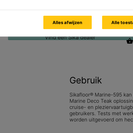
Alles afwijzen
Alle toes
Bekijk alle documenten
Vind een Sika dealer
Gebruik
Sikafloor® Marine-595 kan 
Marine Deco Teak oplossi
cruise- en pleziervaartuigb
gebruikers. Tests met we
worden uitgevoerd om hech