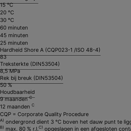
15 °C
20 °C
30 °C
60 minuten
45 minuten
25 minuten
Hardheid Shore A (CQP023-1 /ISO 48-4)
83
Treksterkte (DIN53504)
8,5 MPa
Rek bij breuk (DIN53504)
50 %
Houdbaarheid
C
9 maanden
C
12 maanden
CQP = Corporate Quality Procedure
A)
ondergrond dient 3 °C boven het dauw punt te lig
B)
C)
max. 80 % r.l.
opgeslagen in een afgesloten conta