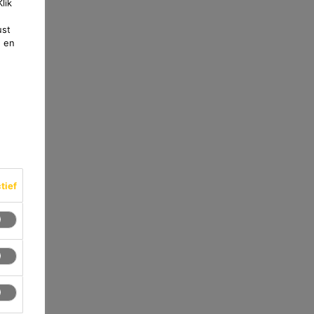
lik
ust
e en
ctief