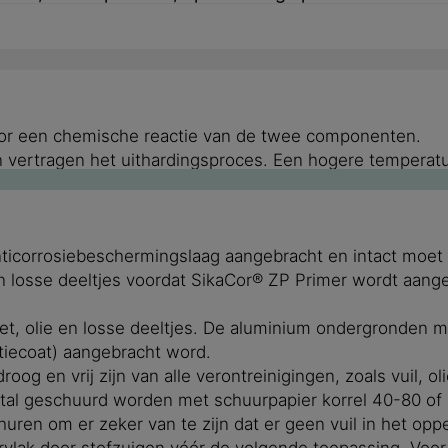
door een chemische reactie van de twee componenten.
 vertragen het uithardingsproces. Een hogere temperatu
anticorrosiebeschermingslaag aangebracht en intact moet
ie en losse deeltjes voordat SikaCor® ZP Primer wordt aa
, vet, olie en losse deeltjes. De aluminium ondergronde
tiecoat) aangebracht word.
og en vrij zijn van alle verontreinigingen, zoals vuil, oli
geschuurd worden met schuurpapier korrel 40-80 of dia
ren om er zeker van te zijn dat er geen vuil in het oppe
rvlak door stofzuigen vóór de volgende toepassing. Voo