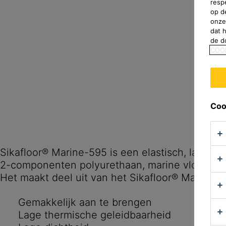
resp
op d
onze
dat 
de d
COO
Coo
Sikafloor® Marine-595 is een elastisch, lage VO
2-componenten polyurethaan, marine vloer har
Gemakkelijk aan te brengen
Lage thermische geleidbaarheid