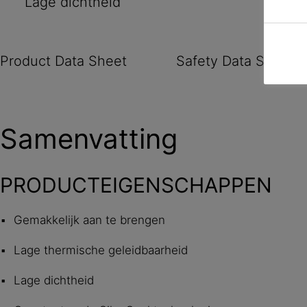
Lage dichtheid
Product Data Sheet
Safety Data Sheet
Samenvatting
PRODUCTEIGENSCHAPPEN
Gemakkelijk aan te brengen
Lage thermische geleidbaarheid
Lage dichtheid