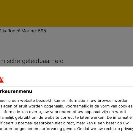
V
n
Voorkeurenmenu
Sikafloor® Marine-595
rmische geleidbaarheid
rkeurenmenu
eer u een website bezoekt, kan er informatie in uw browser worden
slagen of eruit worden opgehaald, voornamelijk in de vorm van cookies
 informatie kan over u, uw voorkeuren of uw apparaat zijn en wordt
namelijk gebruikt om de website correct te laten werken. De informatie
tificeert u normaal gesproken niet direct, maar kan u een beter op uw
keuren toegesneden surfervaring geven. Omdat we uw recht op privac