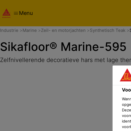
Menu
Samenvatting
Product details
Applicatie
Documente
Industrie
Marine
Zeil- en motorjachten
Synthetisch Teak
Sikafloor® Marine-595
Zelfnivellerende decoratieve hars met lage the
Voo
Wann
opge
Deze
voor
iden
voor