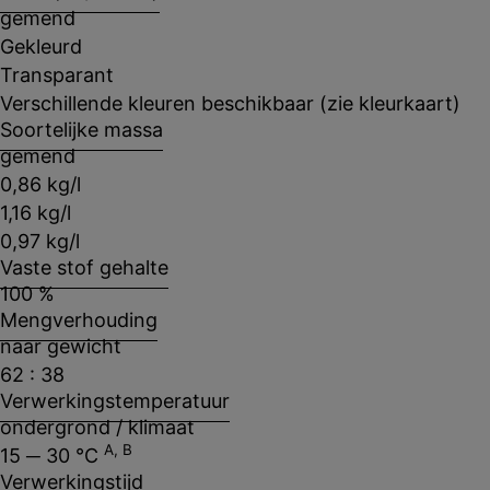
gemend
Gekleurd
Transparant
Verschillende kleuren beschikbaar (zie kleurkaart)
Soortelijke massa
gemend
0,86 kg/l
1,16 kg/l
0,97 kg/l
Vaste stof gehalte
100 %
Mengverhouding
naar gewicht
62 : 38
Verwerkingstemperatuur
ondergrond / klimaat
A, B
15 ─ 30 °C
Verwerkingstijd