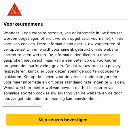
Menu
Voorkeurenmenu
Wanneer u een website bezoekt, kan er informatie in uw browser
worden opgeslagen of eruit worden opgehaald, voornamelijk in de
vorm van cookies. Deze informatie kan over u, uw voorkeuren of
uw apparaat zijn en wordt voornamelijk gebruikt om de website
correct te laten werken. De informatie identificeert u normaal
gesproken niet direct, maar kan u een beter op uw voorkeuren
toegesneden surfervaring geven. Omdat we uw recht op privacy
respecteren, kunt u er voor kiezen sommige soorten cookies te
blokkeren. Klik op de namen voor de verschillende categorieën
voor meer informatie en om onze standaardinstellingen te wijzigen.
Weest u zich er echter wel van bewust dat het blokkeren van
Parkeergarage Brink Deventer
sommige soorten cookies uw ervaring van de website en de door
ons aangeboden diensten nadelig kan beïnvloeden.
Sika Nederland
Parkeergarage Brink Deventer
COOKIEVERKLARING
2023
Deventer
Mijn keuzes bevestigen